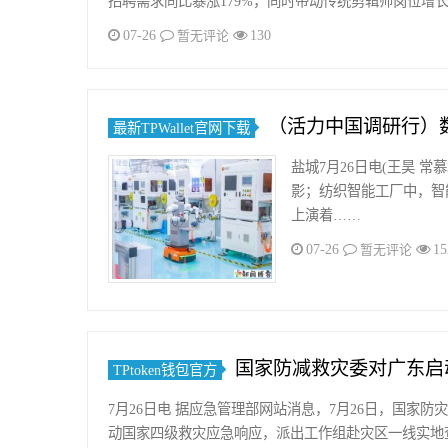
招聘需求同比暴涨179%，同时带动传统剪辑师岗位增长
07-26
130
暂无评论
（活力中国调研行）
最新TPWallet官网下载
盐城7月26日电(王昊 
影；纺织智能工厂中，智
上演着……
07-26
15
暂无评论
国家防减救灾委对广东启
TPtoken钱包官方
7月26日电 据应急管理部网站消息，7月26日，国家
动国家四级救灾应急响应，派出工作组赴灾区一线实地