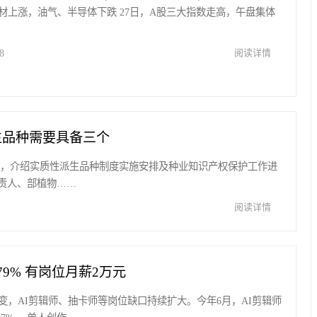
材上涨，油气、半导体下跌 27日，A股三大指数走高，午盘集体
8
阅读详情
生品种需要具备三个
发布会，介绍实质性派生品种制度实施安排及种业知识产权保护工作进
责人、部植物……
阅读详情
79% 有岗位月薪2万元
变，AI剪辑师、抽卡师等岗位缺口持续扩大。今年6月，AI剪辑师