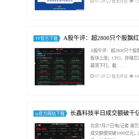
07-28
72
暂无评论
A股午评：超2800只个股飘
TP官方下载
A股午评：超2800只
板块上涨；CPO、存储芯
震荡下行。截……
07-28
14
暂无评论
长鑫科技半日成交额破千亿
tp官方网站下载
北京7月27日电(记者 谢
成交额便突破1000亿