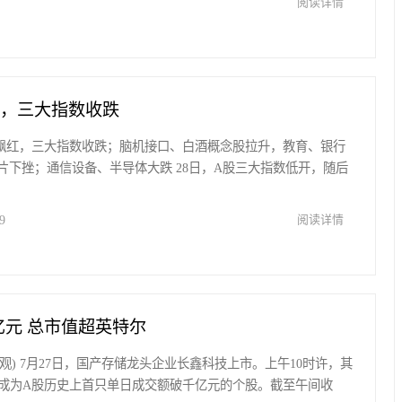
阅读详情
红，三大指数收跌
个股飘红，三大指数收跌；脑机接口、白酒概念股拉升，教育、银行
片下挫；通信设备、半导体大跌 28日，A股三大指数低开，随后
9
阅读详情
元 总市值超英特尔
艺观) 7月27日，国产存储龙头企业长鑫科技上市。上午10时许，其
元，成为A股历史上首只单日成交额破千亿元的个股。截至午间收