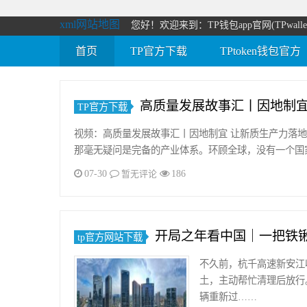
xml网站地图
您好！欢迎来到：TP钱包app官网(TPwal
首页
TP官方下载
TPtoken钱包官方
高质量发展故事汇丨因地制宜
TP官方下载
视频：高质量发展故事汇丨因地制宜 让新质生产力落地
那毫无疑问是完备的产业体系。环顾全球，没有一个国
07-30
186
暂无评论
开局之年看中国｜一把铁
tp官方网站下载
不久前，杭千高速新安江
土，主动帮忙清理后放行
辆重新过……