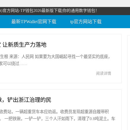
let)官方网站-TP钱包2026最新版下载|你的通用数字钱包！
最新TPWallet官网下载
tp官方网站下载
 让新质生产力落地
生根 来源：人民网 如果要为大国崛起寻找一个最坚实的底座，
家可以绕过……
阅读详情
锹，铲出浙江治理的民
收费站，一辆超重货车本应劝返。收费员发现超重源自履带积
。 一把铁锹，一铲一铲，三个人汗如雨下，清理了0.8吨泥土。车