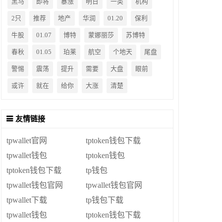
黑马
即将
暴涨
明日
一类
机构
2只
推荐
地产
华润
01.20
保利
牛股
01.07
博特
蒙娜丽莎
苏博特
春秋
01.05
珀莱
航空
个地天
尾盘
警惕
震荡
提升
需要
大盘
眼前
或许
就在
给你
大涨
清楚
友情链接
tpwallet官网
tptoken钱包下载
tpwallet钱包
tptoken钱包
tptoken钱包下载
tp钱包
tpwallet钱包官网
tpwallet钱包官网
tpwallet下载
tp钱包下载
tpwallet钱包
tptoken钱包下载