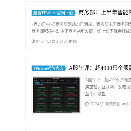
商务部：上半年智能
最新TPWallet官网下载
7月24日电 据商务部网站24日消息，商务部电子商务司负责
商务部积极推动电子商务创新发展，线上线下融合释放
07-24
89
暂无评论
A股午评：超4900只个
TPtoken钱包官方
A股午评：超4900只
属重挫，互联网、发电设
至午间收盘……
07-24
12
暂无评论