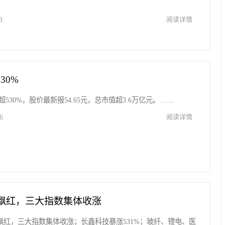
1
阅读详情
30%
530%，股价最新报54.65元，总市值超3.6万亿元。……
6
阅读详情
股飘红，三大指数集体收涨
股飘红，三大指数集体收涨；长鑫科技暴涨531%；玻纤、锂电、医