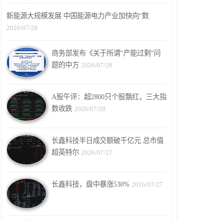
新能源大规模发展 中国能源电力产业加快向“数
2026/07/28
商务部发布《关于所谓“产能过剩”问
题的中方
2026/07/28
A股午评：超2800只个股飘红，三大指
数收跌
2026/07/28
长鑫科技半日成交额破千亿元 总市值
超英特尔
2026/07/27
长鑫科技，盘中暴涨530%
2026/07/27