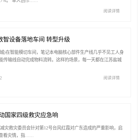
7%。 单人创作……
阅读详情
数智设备落地车间 转型升级
常慕城)在智能模切车间，笔记本电脑核心部件生产线几乎不见工人身
能传输线自动完成物料流转。这样的场景，每一天都在江苏盐城
2
阅读详情
动国家四级救灾应急响
防灾减灾救灾委员会针对第12号台风红霞对广东造成的严重影响，启
查看灾情，指……