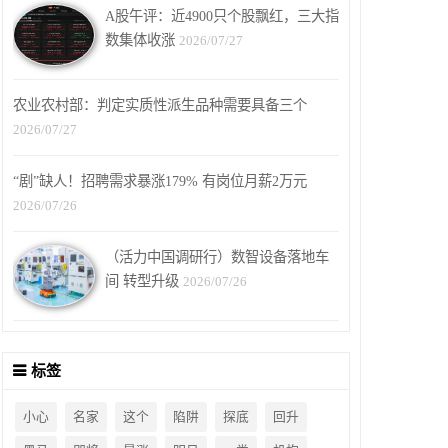
A股午评：近4900只个股飘红，三大指
数集体收涨
2026/07/27
农业农村部：判定实质性派生品种需要具备三个
2026/07/27
“剧”缺人！招聘需求暴涨179% 有岗位月薪2万元
2026/07/26
（活力中国调研行）数智设备落地车
间 转型升级
2026/07/26
标签
小心
名家
这个
陷阱
探底
回升