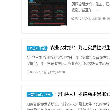
药概念股走高，化工、建
收涨。截至午……
07-27
16
暂无评论
农业农村部：判定实质性派
TP官方下载
7月27日电 农业农村部7月27日上午10时举行新闻
展情况，并回答记者提问。农业农村部科技发展中心负
07-27
70
暂无评论
“剧”缺人！招聘需求暴涨1
tp官方网站下载
AI影视的爆发式增长，让行业人才需求发生了结构性转