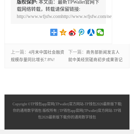
版权保护:
本文由：最新TPWallet官网下
载网络转载，转载请保留链接:
http://www.wfjsfw.comhttp://www.wfjsfw.com/news/zuixinT
上一篇：
下一篇：
4月末中国社会融资
商务部新闻发言人
规模存量同比增长7.8%!
就中美经贸磋商初步成果答记
Copyright ©TP钱包app官网(TPwallet)官方网站-TP钱包2026最新版下载|
你的通用数字钱包 版权所有 | TP钱包app官网(TPwallet)官方网站-TP钱
包2026最新版下载|你的通用数字钱包